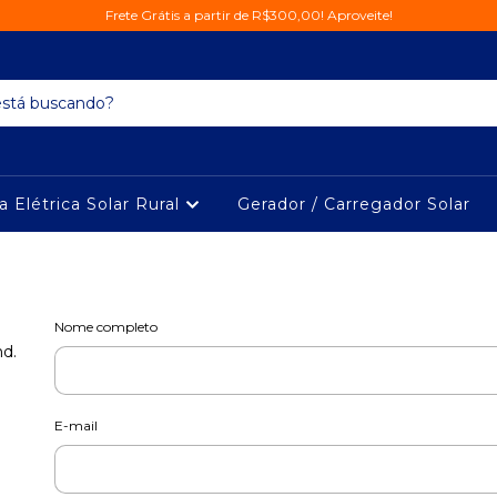
Frete Grátis a partir de R$300,00! Aproveite!
a Elétrica Solar Rural
Gerador / Carregador Solar
Nome completo
nd.
E-mail