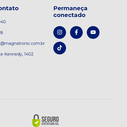
ontato
Permaneça
conectado
040
08
o@magnatronic.com.br
te Kennedy, 1402