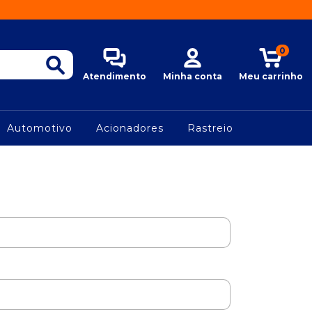
0
Atendimento
Minha conta
Meu carrinho
Automotivo
Acionadores
Rastreio