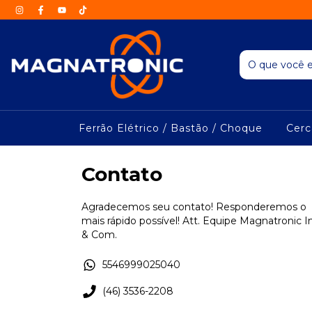
Ferrão Elétrico / Bastão / Choque
Cerc
Contato
Agradecemos seu contato! Responderemos o
mais rápido possível! Att. Equipe Magnatronic I
& Com.
5546999025040
(46) 3536-2208