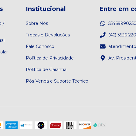
s
Institucional
Entre em c
o /
Sobre Nós
5546999025
Trocas e Devoluções
(46) 3536-22
ral
Fale Conosco
atendiment
olar
Política de Privacidade
Av. Presiden
Política de Garantia
Pós-Venda e Suporte Técnico